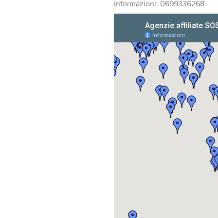
informazioni: 0699336268.