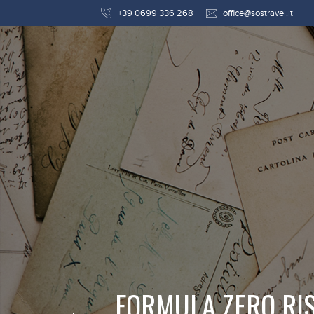
+39 0699 336 268
office@sostravel.it
FORMULA ZERO RIS