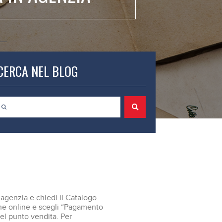
CERCA NEL BLOG
n agenzia e chiedi il Catalogo
one online e scegli “Pagamento
 nel punto vendita. Per