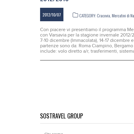
2012/10/07
CATEGORY:
Cracovia
,
Mercatini di N
Con piacere vi presentiamo il programma Mer
con Varsavia per la stagione invernale 2012/
7-10 dicembre (Immacolata), 14-17 dicembre e 
partenze sono da: Roma Ciampino, Bergamo e
include: volo diretto a/r, trasferimenti, sistem
SOSTRAVEL GROUP