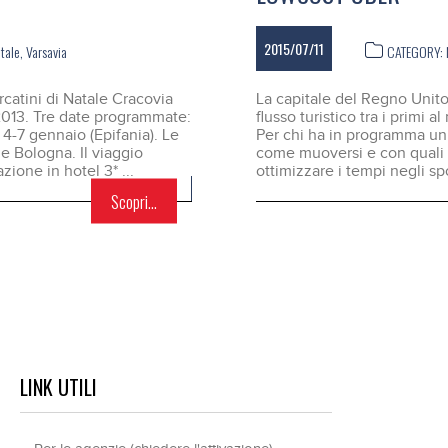
2015/07/11
atale
,
Varsavia
CATEGORY:
catini di Natale Cracovia
La capitale del Regno Unito 
2013. Tre date programmate:
flusso turistico tra i primi a
4-7 gennaio (Epifania). Le
Per chi ha in programma un 
 Bologna. Il viaggio
come muoversi e con quali m
azione in hotel 3* ...
ottimizzare i tempi negli sp
Scopri...
LINK UTILI