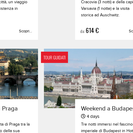
città, un viaggio
Cracovia (3 notti) e della cap
istenza in
Varsavia (1 notte) e la visita
storica ad Auschwitz.
614 €
da:
Scopri...
Sc
TOUR GUIDATI
 Praga
Weekend a Budape
4 days
ta di Praga tra la
Tre notti immersi nel fascino
no della sua
imperiale di Budapest in Hot