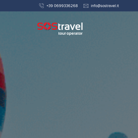
+39 0699336268
info@sostravel.it