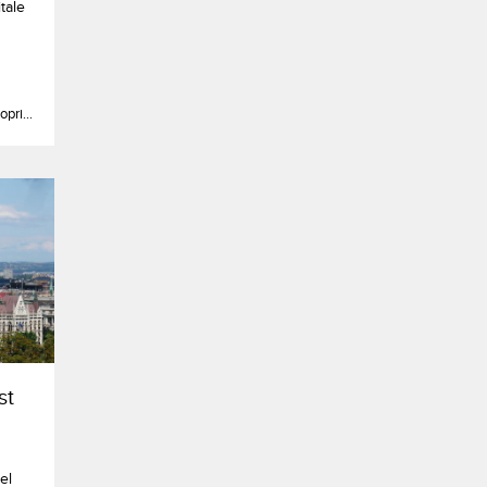
itale
opri...
st
el