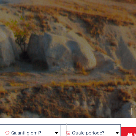
Quanti giorni?
Quale periodo?
R