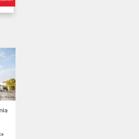
nia
ca