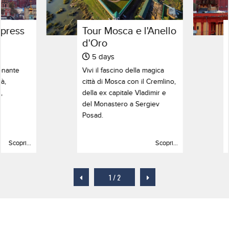
press
Tour Mosca e l'Anello
d'Oro
5 days
onante
Vivi il fascino della magica
tà,
città di Mosca con il Cremlino,
,
della ex capitale Vladimir e
del Monastero a Sergiev
Posad.
Scopri...
Scopri...
1
/
2