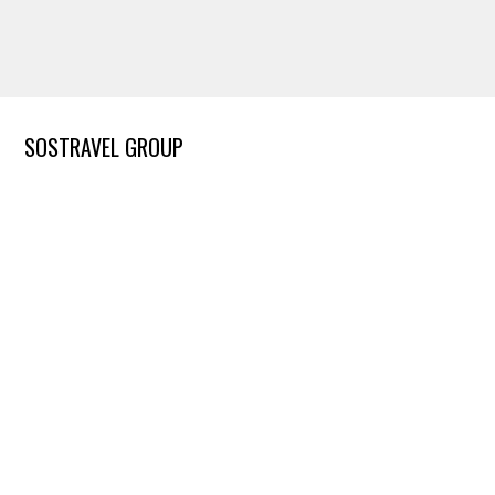
SOSTRAVEL GROUP
Chi siamo
Opinioni dei clienti
Blog e storie
Sala stampa
Lavora con noi
Condizioni contrattuali
Informazioni sui cookie
LINK UTILI