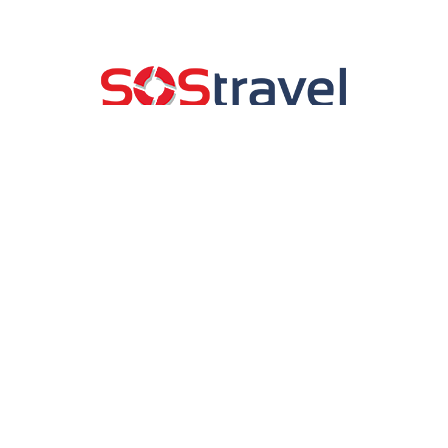
SOS Travel Eur di SOS Travel Srl
Agenzia di viaggi & Tour Operator
Scia Reg. Lazio GR355652
P. Iva IT14203921003
SOS Travel Srl, P.I e C.F 14203921003, Via Giuseppe Lunati 2 00044
Frascati (RM) REA RM 1503763, Cap. sociale 10,000€