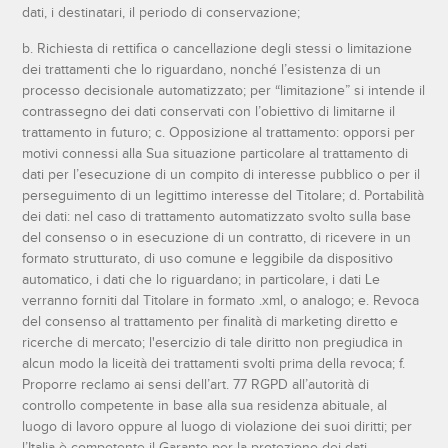
dati, i destinatari, il periodo di conservazione;
b. Richiesta di rettifica o cancellazione degli stessi o limitazione
dei trattamenti che lo riguardano, nonché l’esistenza di un
processo decisionale automatizzato; per “limitazione” si intende il
contrassegno dei dati conservati con l’obiettivo di limitarne il
trattamento in futuro; c. Opposizione al trattamento: opporsi per
motivi connessi alla Sua situazione particolare al trattamento di
dati per l’esecuzione di un compito di interesse pubblico o per il
perseguimento di un legittimo interesse del Titolare; d. Portabilità
dei dati: nel caso di trattamento automatizzato svolto sulla base
del consenso o in esecuzione di un contratto, di ricevere in un
formato strutturato, di uso comune e leggibile da dispositivo
automatico, i dati che lo riguardano; in particolare, i dati Le
verranno forniti dal Titolare in formato .xml, o analogo; e. Revoca
del consenso al trattamento per finalità di marketing diretto e
ricerche di mercato; l'esercizio di tale diritto non pregiudica in
alcun modo la liceità dei trattamenti svolti prima della revoca; f.
Proporre reclamo ai sensi dell’art. 77 RGPD all’autorità di
controllo competente in base alla sua residenza abituale, al
luogo di lavoro oppure al luogo di violazione dei suoi diritti; per
l’Italia è competente il Garante per la protezione dei dati