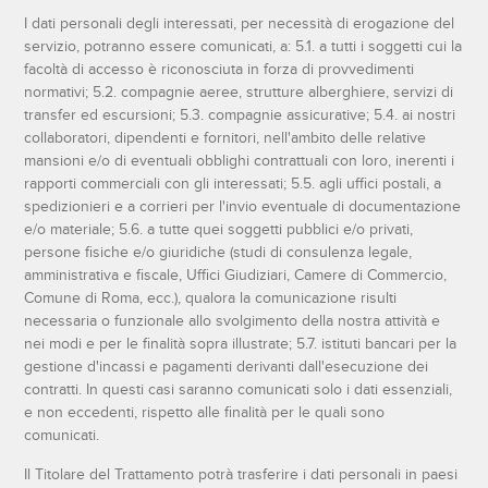
I dati personali degli interessati, per necessità di erogazione del
servizio, potranno essere comunicati, a: 5.1. a tutti i soggetti cui la
facoltà di accesso è riconosciuta in forza di provvedimenti
normativi; 5.2. compagnie aeree, strutture alberghiere, servizi di
transfer ed escursioni; 5.3. compagnie assicurative; 5.4. ai nostri
collaboratori, dipendenti e fornitori, nell'ambito delle relative
mansioni e/o di eventuali obblighi contrattuali con loro, inerenti i
rapporti commerciali con gli interessati; 5.5. agli uffici postali, a
spedizionieri e a corrieri per l'invio eventuale di documentazione
e/o materiale; 5.6. a tutte quei soggetti pubblici e/o privati,
persone fisiche e/o giuridiche (studi di consulenza legale,
amministrativa e fiscale, Uffici Giudiziari, Camere di Commercio,
Comune di Roma, ecc.), qualora la comunicazione risulti
necessaria o funzionale allo svolgimento della nostra attività e
nei modi e per le finalità sopra illustrate; 5.7. istituti bancari per la
gestione d'incassi e pagamenti derivanti dall'esecuzione dei
contratti. In questi casi saranno comunicati solo i dati essenziali,
e non eccedenti, rispetto alle finalità per le quali sono
comunicati.
Il Titolare del Trattamento potrà trasferire i dati personali in paesi