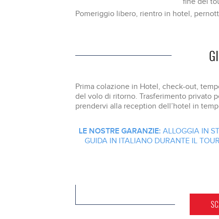
fine del to
Pomeriggio libero, rientro in hotel, perno
G
Prima colazione in Hotel, check-out, tempo 
del volo di ritorno. Trasferimento privato p
prendervi alla reception dell’hotel in tempo 
LE NOSTRE GARANZIE:
ALLOGGIA IN S
GUIDA IN ITALIANO DURANTE IL TO
SC