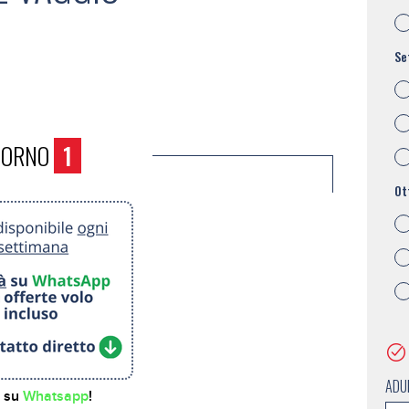
Se
IORNO
1
Ot
ADU
i su
Whatsapp
!