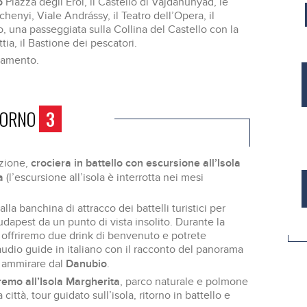
o
Piazza degli Eroi, il Castello di Vajdahunyad, le
henyi, Viale Andrássy, il Teatro dell’Opera, il
, una passeggiata sulla Collina del Castello con la
ia, il Bastione dei pescatori.
ttamento.
IORNO
3
crociera in battello con escursione all’Isola
zione,
ta
(l’escursione all’isola è interrotta nei mesi
lla banchina di attracco dei battelli turistici per
udapest da un punto di vista insolito. Durante la
i offriremo due drink di benvenuto e potrete
 audio guide in italiano con il racconto del panorama
Danubio
 ammirare dal
.
emo all’Isola Margherita
, parco naturale e polmone
 città, tour guidato sull’isola, ritorno in battello e