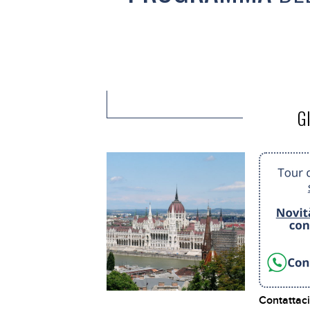
G
Contattac