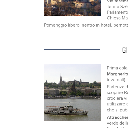
Visiterem
Terme Széc
Parlamento
Chiesa Matt
Pomeriggio libero, rientro in hotel, perno
G
Prima cola
Margheri
invernali).
Partenza da
scoprire B
crociera v
utilizzare
che si può
Attraccher
verde della