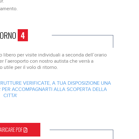
ur.
ttamento.
IORNO
4
libero per visite individuali a seconda dell’orario
er l’aeroporto con nostro autista che verrà a
utile per il volo di ritorno.
TRUTTURE VERIFICATE, A TUA DISPOSIZIONE UNA
UR PER ACCOMPAGNARTI ALLA SCOPERTA DELLA
CITTA'
ARICARE PDF