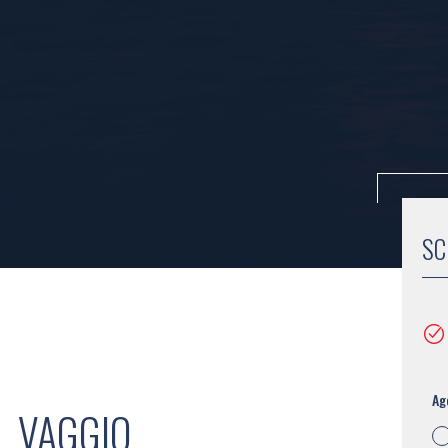
SC
Ag
L VAGGIO