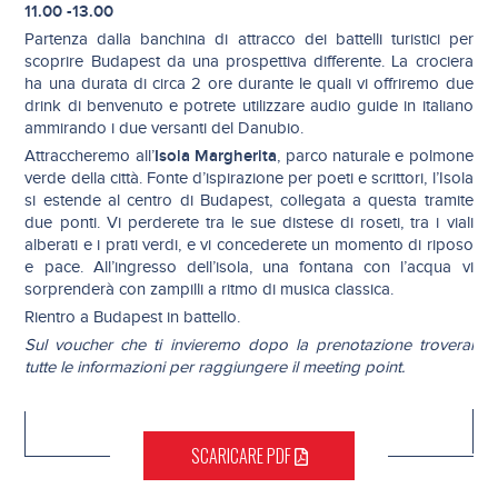
11.00 -13.00
Partenza dalla banchina di attracco dei battelli turistici per
scoprire Budapest da una prospettiva differente. La crociera
ha una durata di circa 2 ore durante le quali vi offriremo due
drink di benvenuto e potrete utilizzare audio guide in italiano
ammirando i due versanti del Danubio.
Isola Margherita
Attraccheremo all’
, parco naturale e polmone
verde della città. Fonte d’ispirazione per poeti e scrittori, l’Isola
si estende al centro di Budapest, collegata a questa tramite
due ponti. Vi perderete tra le sue distese di roseti, tra i viali
alberati e i prati verdi, e vi concederete un momento di riposo
e pace. All’ingresso dell’isola, una fontana con l’acqua vi
sorprenderà con zampilli a ritmo di musica classica.
Rientro a Budapest in battello.
Sul voucher che ti invieremo dopo la prenotazione troverai
tutte le informazioni per raggiungere il meeting point.
SCARICARE PDF