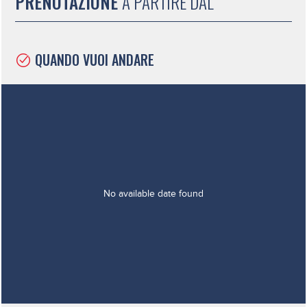
PRENOTAZIONE
A PARTIRE DAL
QUANDO VUOI ANDARE
Jan
Feb
Mar
Apr
May
Jun
Jul
Aug
Sep
Oct
Nov
Dec
No available date found
/
/