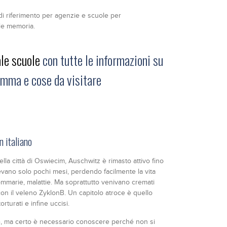
di riferimento per agenzie e scuole per
lle memoria.
le scuole
con tutte le informazioni su
mma e cose da visitare
n italiano
ella città di Oswiecim, Auschwitz è rimasto attivo fino
vevano solo pochi mesi, perdendo facilmente la vita
sommarie, malattie. Ma soprattutto venivano cremati
con il veleno ZyklonB. Un capitolo atroce è quello
rturati e infine uccisi.
, ma certo è necessario conoscere perché non si