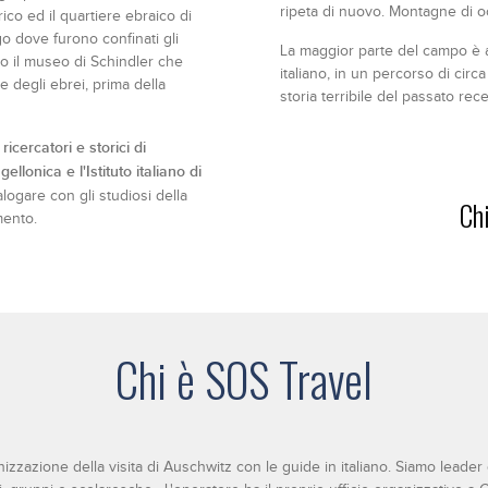
ripeta di nuovo. Montagne di occh
rico ed il quartiere ebraico di
o dove furono confinati gli
La maggior parte del campo è ap
to il museo di Schindler che
italiano, in un percorso di cir
 degli ebrei, prima della
storia terribile del passato rec
icercatori e storici di
llonica e l'Istituto italiano di
alogare con gli studiosi della
Ch
mento.
Chi è SOS Travel
zzazione della visita di Auschwitz con le guide in italiano. Siamo leader 