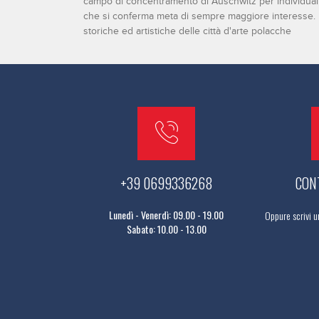
campo di concentramento di Auschwitz per individuali,
che si conferma meta di sempre maggiore interesse. Nel
storiche ed artistiche delle città d'arte polacche
+39 0699336268
CON
Lunedì - Venerdì: 09.00 - 19.00
Oppure scrivi u
Sabato: 10.00 - 13.00