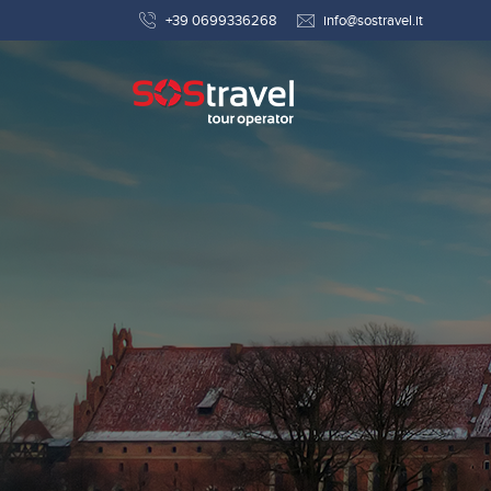
+39 0699336268
info@sostravel.it