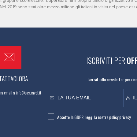
 gruppi e scolaresche. L'operatore ha il proprio ufficio organizzativo a 
 2019 sono stati oltre mezzo milione gli italiani in visita nel paese est 
ISCRIVITI PER
OF
TATTACI ORA
Iscriviti alla newsletter per ri
na email a info@sostravel.it
Accetto la GDPR, leggi la nostra
policy privacy .