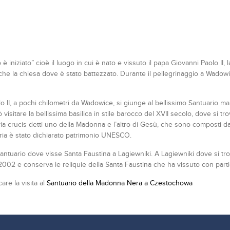
è iniziato” cioè il luogo in cui è nato e vissuto il papa Giovanni Paolo II, l
che la chiesa dove è stato battezzato. Durante il pellegrinaggio a Wadow
 II, a pochi chilometri da Wadowice, si giunge al bellissimo Santuario mar
ò visitare la bellissima basilica in stile barocco del XVII secolo, dove si
 via crucis detti uno della Madonna e l’altro di Gesù, che sono composti 
waria è stato dichiarato patrimonio UNESCO.
 al Santuario dove visse Santa Faustina a Lagiewniki. A Lagiewniki dove si tro
2002 e conserva le reliquie della Santa Faustina che ha vissuto con partic
re la visita al
Santuario della Madonna Nera a Czestochowa