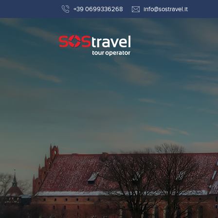
+39 0699336268
info@sostravel.it