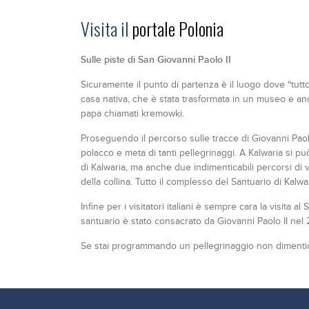
Visita il
portale Polonia
Sulle piste di San Giovanni Paolo II
Sicuramente il punto di partenza è il luogo dove “tutto 
casa nativa, che è stata trasformata in un museo e an
papa chiamati kremowki.
Proseguendo il percorso sulle tracce di Giovanni Paolo
polacco e meta di tanti pellegrinaggi. A Kalwaria si pu
di Kalwaria, ma anche due indimenticabili percorsi di
della collina. Tutto il complesso del Santuario di Kal
Infine per i visitatori italiani è sempre cara la visita
santuario è stato consacrato da Giovanni Paolo II nel 
Se stai programmando un pellegrinaggio non dimentica