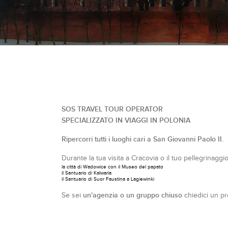
SOS TRAVEL TOUR OPERATOR
SPECIALIZZATO IN VIAGGI IN POLONIA
Ripercorri tutti i luoghi cari a San Giovanni Paolo II.
Durante la tua visita a Cracovia o il tuo pellegrinaggi
la città di Wadowice con il Museo del papato
il Santuario di Kalwaria
il Santuario di Suor Faustina a Lagiewinki
un'agenzia o un gruppo chiuso
Se sei
chiedici un pr