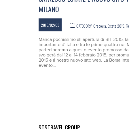
MILANO
2015/02/03
CATEGORY:
Cracovia
,
Estate 2015
,
T
Manca pochissimo all’apertura di BIT 2015, la 
importante d’Italia e tra le prime quattro nel
parteciperemo a questo evento promosso da 
svolgerà dal 12 al 14 febbraio 2015, per prom
2015 e il nostro nuovo sito web. La Borsa Int
evento...
SOSTRAVEL GROUP