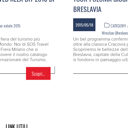
BRESLAVIA
2015/05/18
our estate 2015
CATEGORY:
Wroclaw (Breslavi
fiera del turismo più
Un bel programma confermat
 Mondo. Noi di SOS Travel
oltre alla classica Cracovia 
Fiera Milano che si
Scopriremo le bellezze dell’
uovere il nostro catalogo
Breslavia, capitale della Cu
ernazionale del Turismo,
si fondono in paesaggio urb
Scopri...
LINK UTILI