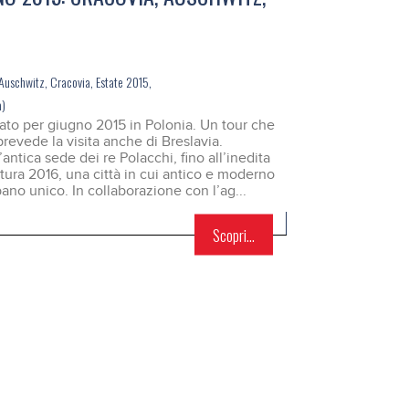
Auschwitz
,
Cracovia
,
Estate 2015
,
a)
o per giugno 2015 in Polonia. Un tour che
prevede la visita anche di Breslavia.
antica sede dei re Polacchi, fino all’inedita
ltura 2016, una città in cui antico e moderno
ano unico. In collaborazione con l’ag...
Scopri...