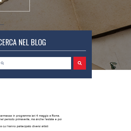
CERCA NEL BLOG
a kermesse in programma ieri 4 maggio a Roma.
 nel periodo primaverile, ma anche l’estate e poi
 cui hanno partecipato diversi artisti