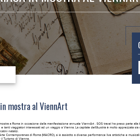
 in mostra al ViennArt
n mostra a Roma in occasione della manifestazione annuale ViennArt . SOS travel ha preso parte all
e tanti viaggiatori interessati ad un viaggio a Vienna. La capitale dell’Austria è molto apprezzata sia
tini natalizi.
rte Contemporanea di Roma (MACRO), si è assistito a diverse performance live artistiche e musicali a
 il Turismo di Vienna.