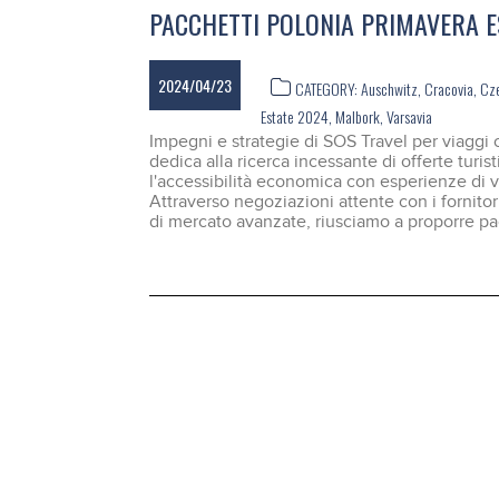
PACCHETTI POLONIA PRIMAVERA E
2024/04/23
CATEGORY:
Auschwitz
,
Cracovia
,
Cz
Estate 2024
,
Malbork
,
Varsavia
Impegni e strategie di SOS Travel per viaggi 
dedica alla ricerca incessante di offerte tur
l'accessibilità economica con esperienze di vi
Attraverso negoziazioni attente con i fornitori l
di mercato avanzate, riusciamo a proporre pac