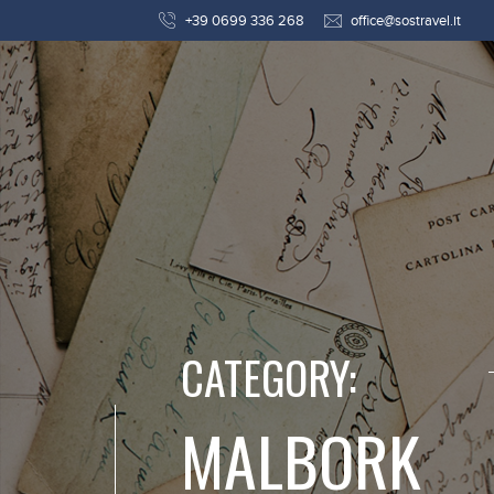
+39 0699 336 268
office@sostravel.it
CATEGORY:
MALBORK