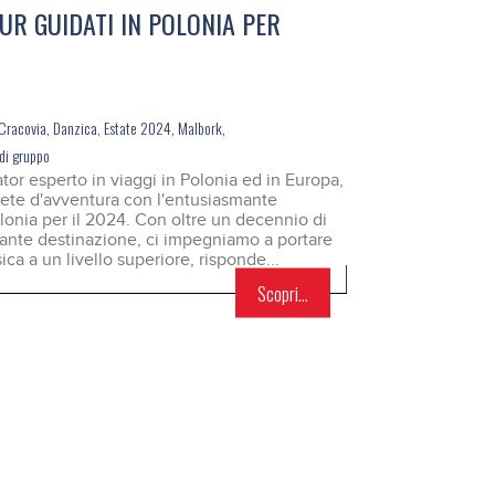
UR GUIDATI IN POLONIA PER
Cracovia
,
Danzica
,
Estate 2024
,
Malbork
,
 di gruppo
ator esperto in viaggi in Polonia ed in Europa,
 sete d'avventura con l'entusiasmante
olonia per il 2024. Con oltre un decennio di
nante destinazione, ci impegniamo a portare
ica a un livello superiore, risponde...
Scopri...