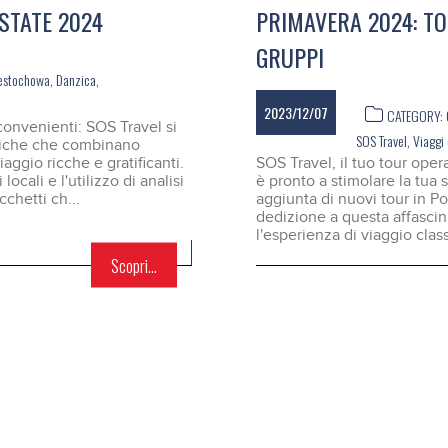
STATE 2024
PRIMAVERA 2024: TO
GRUPPI
estochowa
,
Danzica
,
2023/12/07
CATEGORY:
convenienti: SOS Travel si
SOS Travel
,
Viaggi
istiche che combinano
aggio ricche e gratificanti.
SOS Travel, il tuo tour oper
ocali e l'utilizzo di analisi
è pronto a stimolare la tua
chetti ch...
aggiunta di nuovi tour in P
dedizione a questa affasci
l'esperienza di viaggio class
Scopri...