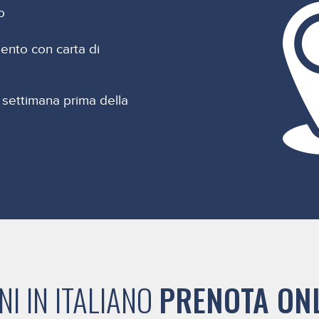
o
ento con carta di
 settimana prima della
I IN ITALIANO
PRENOTA ON