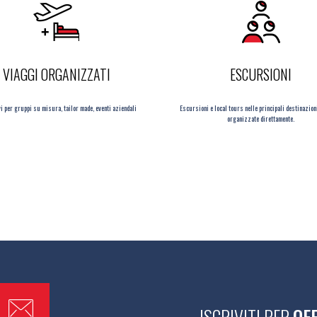
VIAGGI ORGANIZZATI
ESCURSIONI
i per gruppi su misura, tailor made, eventi aziendali
Escursioni e local tours nelle principali destinazion
organizzate direttamente.
ISCRIVITI PER
OF