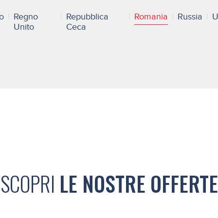
lo
Regno
Repubblica
Romania
Russia
U
Unito
Ceca
SCOPRI
LE NOSTRE OFFERTE