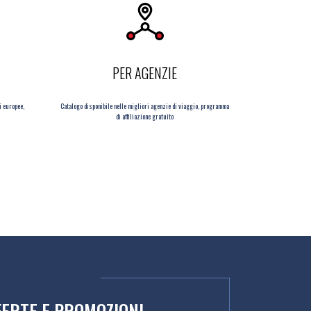
PER AGENZIE
i europee,
Catalogo disponibile nelle migliori agenzie di viaggio, programma
di affiliazione gratuito
FERTE E PROMOZIONI