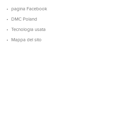
pagina Facebook
DMC Poland
Tecnologia usata
Mappa del sito
SOS Travel Eur di SOS Travel Srl
Agenzia di viaggi & Tour Operator
Scia Reg. Lazio GR355652
P. Iva IT14203921003