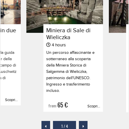
 in due
Miniera di Sale di
Wieliczka
4 hours
la guida
Un percorso affascinante e
ur della
sotterraneo alla scoperta
l campo di
della Miniera Storica di
Auschwitz
Salgemma di Wieliczka,
a di
patrimonio dell'UNESCO.
Ingresso e trasferimento
incluso.
Scopri...
65 €
from:
Scopri...
1
/
4