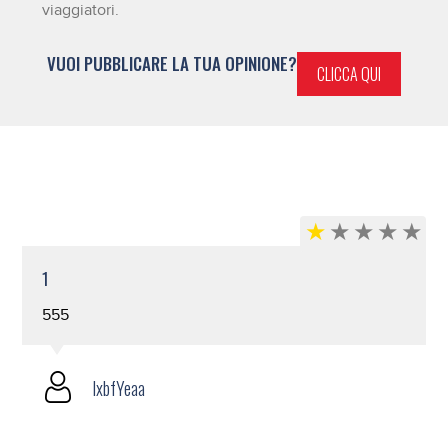
viaggiatori.
VUOI PUBBLICARE LA TUA OPINIONE?
CLICCA QUI
1
555
lxbfYeaa