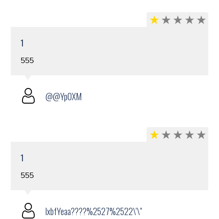
1
555
@@Yp0XM
1
555
lxbfYeaa????%2527%2522\'\"