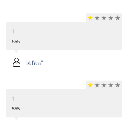
1
555
lxbfYeaa'"
1
555