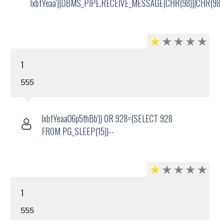
lxbfYeaa'||DBMS_PIPE.RECEIVE_MESSAGE(CHR(98)||CHR(98)|
1
555
lxbfYeaa06p5thBb')) OR 928=(SELECT 928
FROM PG_SLEEP(15))--
1
555