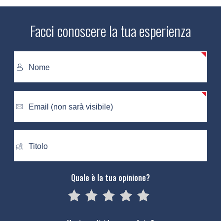
Facci conoscere la tua esperienza
Quale è la tua opinione?
05
1
15
2
25
3
35
4
45
5