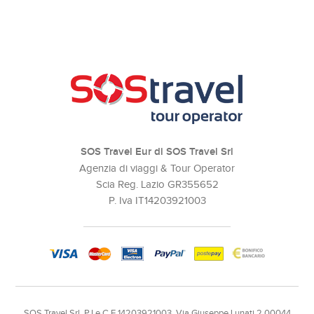
SOS Travel Eur di SOS Travel Srl
Agenzia di viaggi & Tour Operator
Scia Reg. Lazio GR355652
P. Iva IT14203921003
SOS Travel Srl, P.I e C.F 14203921003, Via Giuseppe Lunati 2 00044