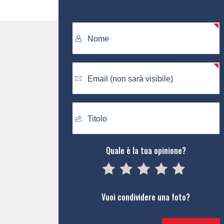
Quale è la tua opinione?
05
1
15
2
25
3
35
4
45
5
Vuoi condividere una foto?