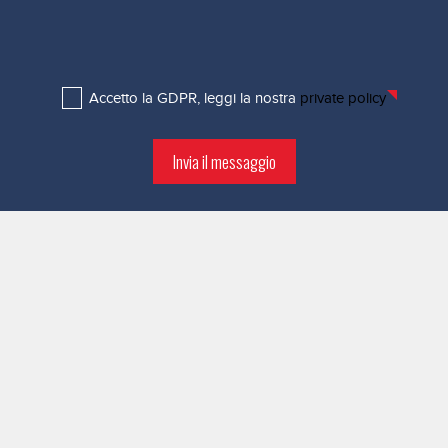
Accetto la GDPR, leggi la nostra
private policy
Invia il messaggio