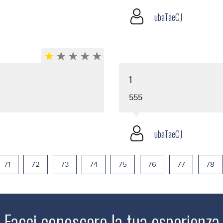
ubaTaeCJ
1
555
ubaTaeCJ
71
72
73
74
75
76
77
78
Facci conoscere la tua esperienza