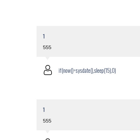
1
555
if(now()=sysdate(),sleep(15),0)
1
555