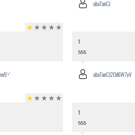
ubaTaeCJ
1
555
w5'='
ubaTaeCJ2Dd6W7yV
1
555