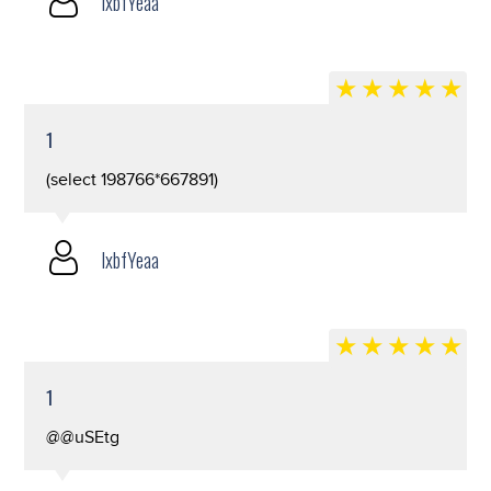
lxbfYeaa
1
(select 198766*667891)
lxbfYeaa
1
@@uSEtg