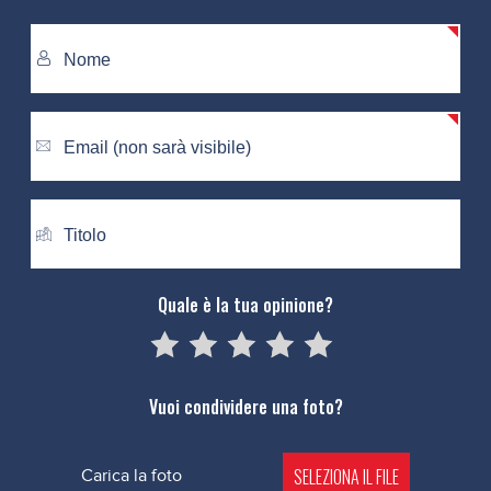
Quale è la tua opinione?
05
1
15
2
25
3
35
4
45
5
Vuoi condividere una foto?
SELEZIONA IL FILE
Carica la foto