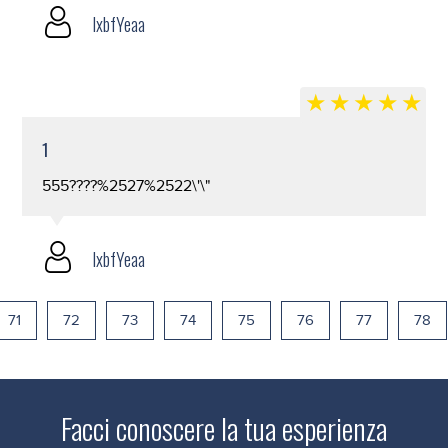
lxbfYeaa
1
555????%2527%2522\'\"
lxbfYeaa
71
72
73
74
75
76
77
78
Facci conoscere la tua esperienza