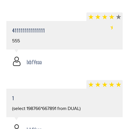
4111111111111111
555
lxbfYeaa
1
(select 198766*667891 from DUAL)