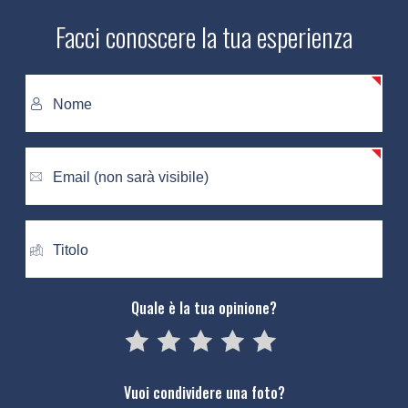
Facci conoscere la tua esperienza
Quale è la tua opinione?
05
1
15
2
25
3
35
4
45
5
Vuoi condividere una foto?