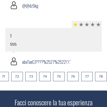
@@dz5kg
1
555
ubaTaeCJ????%2527%2522\'\"
71
72
73
74
75
76
77
78
Facci conoscere la tua esperienza