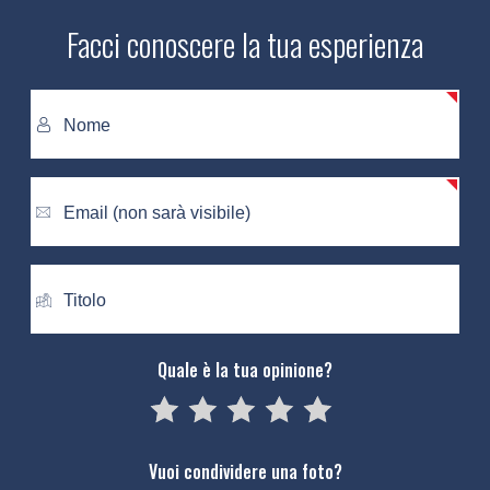
Facci conoscere la tua esperienza
Quale è la tua opinione?
05
1
15
2
25
3
35
4
45
5
Vuoi condividere una foto?