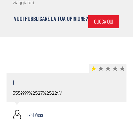
viaggiatori.
VUOI PUBBLICARE LA TUA OPINIONE?
CLICCA QUI
1
555????%2527%2522\'\"
lxbfYeaa