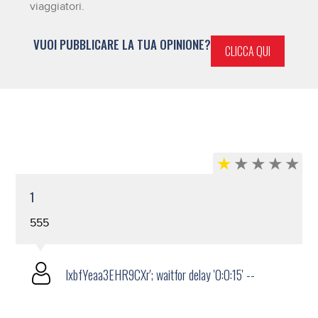
viaggiatori.
VUOI PUBBLICARE LA TUA OPINIONE?
CLICCA QUI
1
555
lxbfYeaa3EHR9CXr'; waitfor delay '0:0:15' --