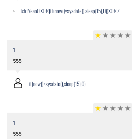
lxbfYeaa0'XOR(if(now()=sysdate(),sleep(15),0))XOR'Z
1
555
if(now()=sysdate(),sleep(15),0)
1
555