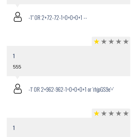
-1" OR 2+72-72-1=0+0+0+1 --
1
555
-1' OR 2+962-962-1=0+0+0+1 or 'rhjpGS9e'='
1