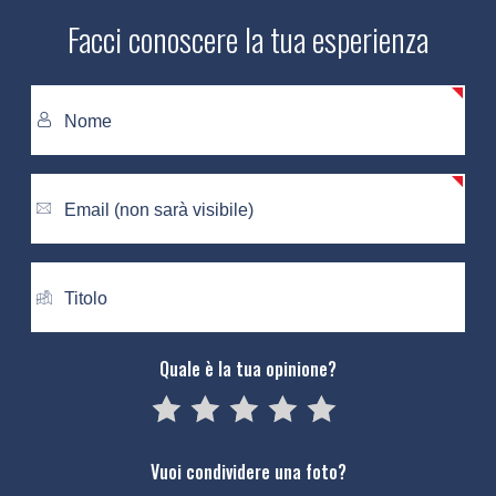
Facci conoscere la tua esperienza
Quale è la tua opinione?
05
1
15
2
25
3
35
4
45
5
Vuoi condividere una foto?