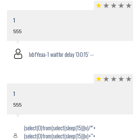
1
555
lxbfYeaa-1 waitfor delay '0:0:15' --
1
555
(select(0)from(select(sleep(15)))v)/*'+
(select(0)from(select(sleep(15)))v)+'"+