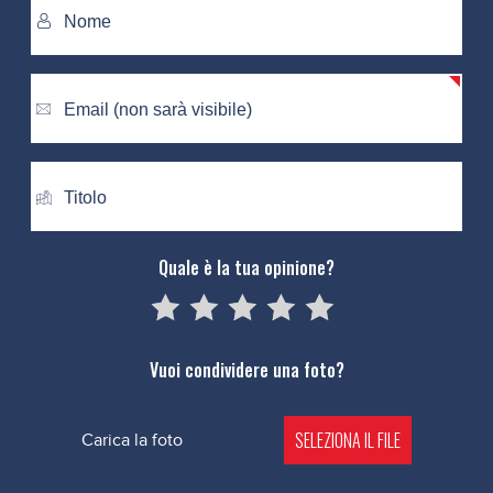
Quale è la tua opinione?
05
1
15
2
25
3
35
4
45
5
Vuoi condividere una foto?
SELEZIONA IL FILE
Carica la foto