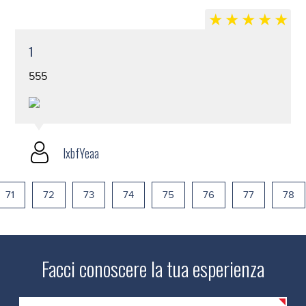
1
555
lxbfYeaa
71
72
73
74
75
76
77
78
Facci conoscere la tua esperienza