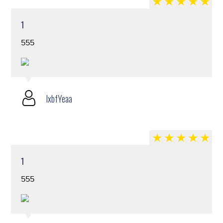
1
555
lxbfYeaa
1
555