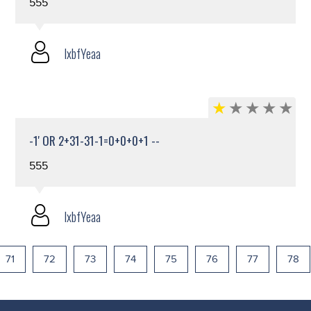
555
lxbfYeaa
-1' OR 2+31-31-1=0+0+0+1 --
555
lxbfYeaa
71
72
73
74
75
76
77
78