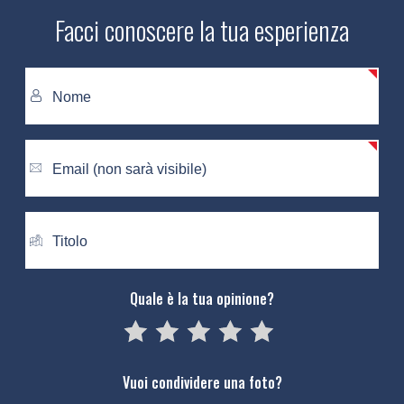
Facci conoscere la tua esperienza
Quale è la tua opinione?
05
1
15
2
25
3
35
4
45
5
Vuoi condividere una foto?