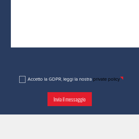
Accetto la GDPR, leggi la nostra
private policy
Invia il messaggio