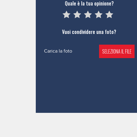
Quale è la tua opinione?
05
1
15
2
25
3
35
4
45
5
Vuoi condividere una foto?
SELEZIONA IL FILE
Carica la foto