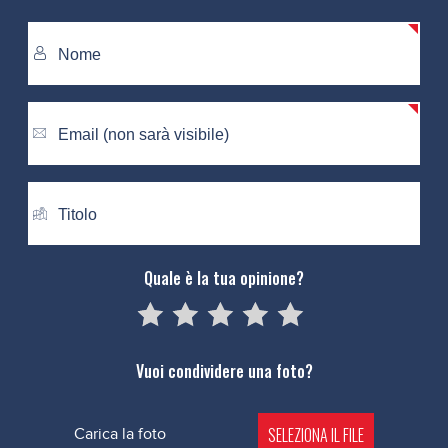
Quale è la tua opinione?
05
1
15
2
25
3
35
4
45
5
Vuoi condividere una foto?
SELEZIONA IL FILE
Carica la foto