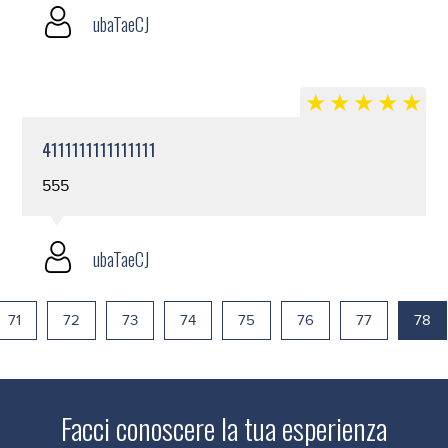
ubaTaeCJ
4111111111111111
555
ubaTaeCJ
71
72
73
74
75
76
77
78
Facci conoscere la tua esperienza