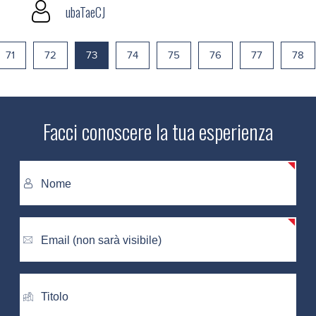
ubaTaeCJ
71
72
73
74
75
76
77
78
Facci conoscere la tua esperienza