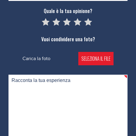
Quale è la tua opinione?
05
1
15
2
25
3
35
4
45
5
Vuoi condividere una foto?
SELEZIONA IL FILE
Carica la foto