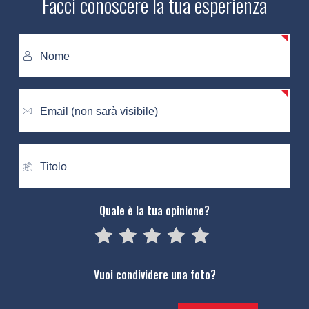
Facci conoscere la tua esperienza
Quale è la tua opinione?
05
1
15
2
25
3
35
4
45
5
Vuoi condividere una foto?