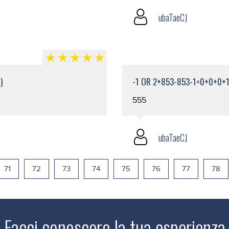
ubaTaeCJ
)
-1 OR 2+853-853-1=0+0+0+1
555
ubaTaeCJ
71
72
73
74
75
76
77
78
Facci conoscere la tua esperienza