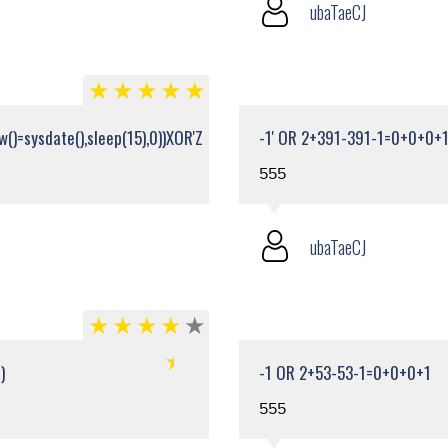
ubaTaeCJ
()=sysdate(),sleep(15),0))XOR'Z
-1' OR 2+391-391-1=0+0+0+1
555
ubaTaeCJ
)
-1 OR 2+53-53-1=0+0+0+1
555