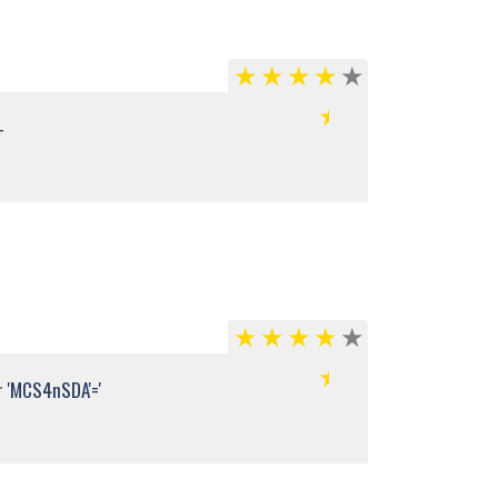
-
 'MCS4nSDA'='