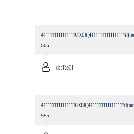
41111111111111110"XOR(4111111111111111*if(now
555
ubaTaeCJ
41111111111111110'XOR(4111111111111111*if(now
555