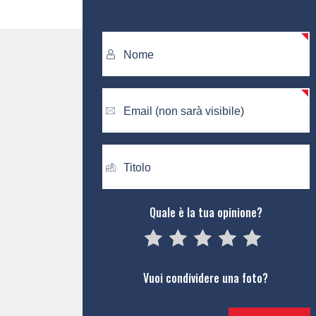
Quale è la tua opinione?
05
1
15
2
25
3
35
4
45
5
Vuoi condividere una foto?