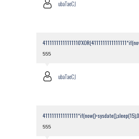
ubaTaeCJ
41111111111111110'XOR(4111111111111111*if(now
555
ubaTaeCJ
4111111111111111*if(now()=sysdate(),sleep(15),0
555