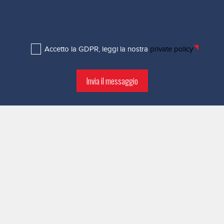
Accetto la GDPR, leggi la nostra
private policy
Invia il messaggio