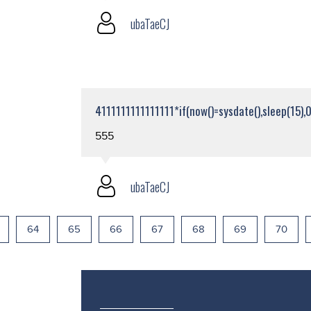
ubaTaeCJ
4111111111111111*if(now()=sysdate(),sleep(15),0
555
ubaTaeCJ
64
65
66
67
68
69
70