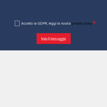
Accetto la GDPR, leggi la nostra
private policy
Invia il messaggio