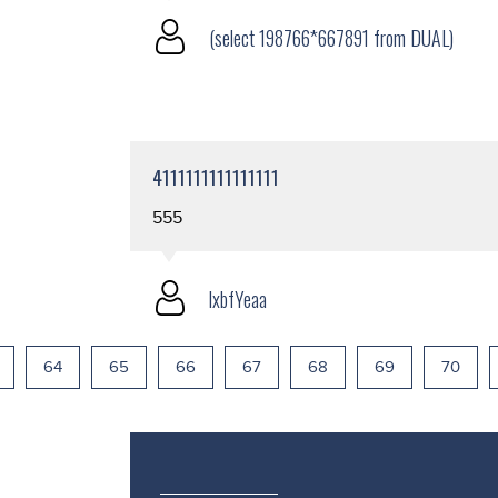
(select 198766*667891 from DUAL)
4111111111111111
555
lxbfYeaa
64
65
66
67
68
69
70