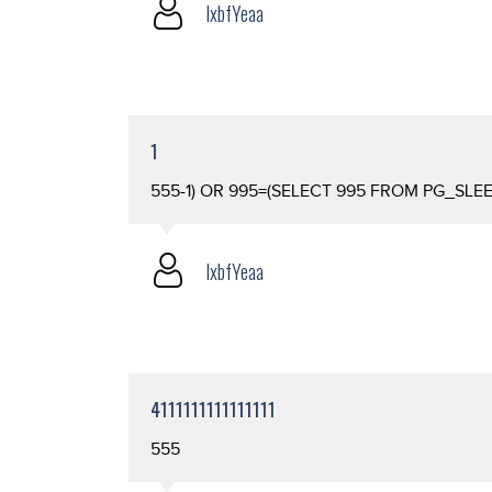
lxbfYeaa
1
555-1) OR 995=(SELECT 995 FROM PG_SLEEP(
lxbfYeaa
4111111111111111
555