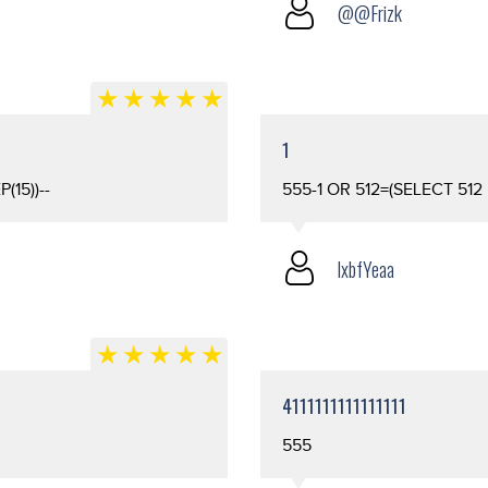
@@Frizk
1
15))--
555-1 OR 512=(SELECT 512
lxbfYeaa
4111111111111111
555