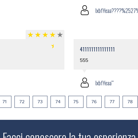
lxbfYeaa????%2527%
4111111111111111
555
lxbfYeaa'"
71
72
73
74
75
76
77
78
Facci conoscere la tua esperienza