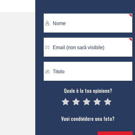
Quale è la tua opinione?
05
1
15
2
25
3
35
4
45
5
Vuoi condividere una foto?