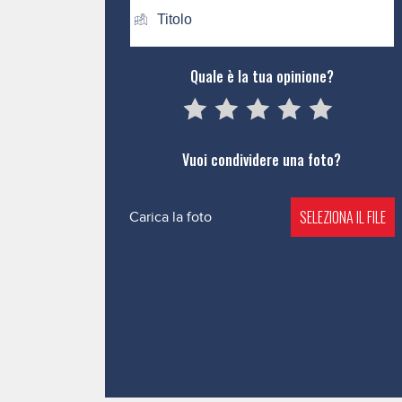
Quale è la tua opinione?
05
1
15
2
25
3
35
4
45
5
Vuoi condividere una foto?
SELEZIONA IL FILE
Carica la foto