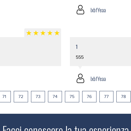
lxbfYeaa
1
555
lxbfYeaa
71
72
73
74
75
76
77
78
Facci conoscere la tua esperienza