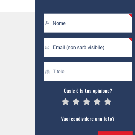
Quale è la tua opinione?
05
1
15
2
25
3
35
4
45
5
Vuoi condividere una foto?