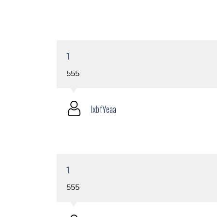
1
555
lxbfYeaa
1
555