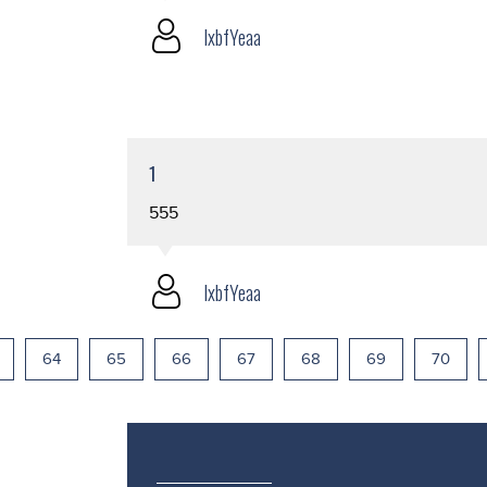
lxbfYeaa
1
555
lxbfYeaa
64
65
66
67
68
69
70