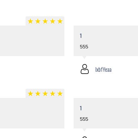
1
555
lxbfYeaa
1
555