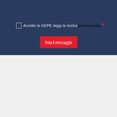
Accetto la GDPR, leggi la nostra
private policy
Invia il messaggio