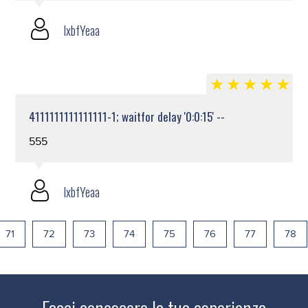
lxbfYeaa
4111111111111111-1; waitfor delay '0:0:15' --
555
lxbfYeaa
71
72
73
74
75
76
77
78
Facci conoscere la tua esperienza