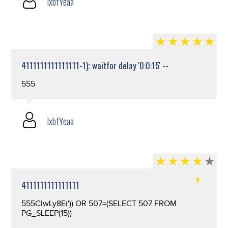
lxbfYeaa
4111111111111111-1); waitfor delay '0:0:15' --
555
lxbfYeaa
4111111111111111
555ClwLy8Ei')) OR 507=(SELECT 507 FROM
PG_SLEEP(15))--